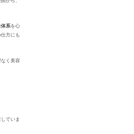
理由から、
金体系
を心
の仕方にも
理なく美容
選していま