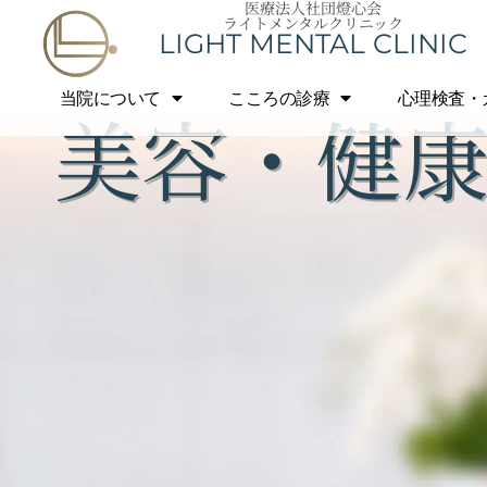
医療法人社団燈心会
美容・健康療法
内
ライトメンタルクリニック
LIGHT MENTAL CLINIC
容
を
当院について
こころの診療
心理検査・
美容・健
ス
キ
ッ
プ