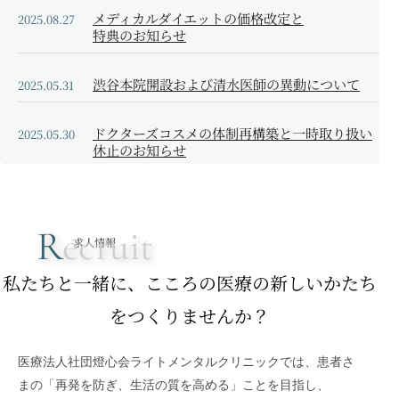
メディカルダイエットの価格改定と
2025.08.27
特典のお知らせ
渋谷本院開設および清水医師の異動について
2025.05.31
ドクターズコスメの体制再構築と一時取り扱い
2025.05.30
休止のお知らせ
自由診療項目の価格改定とAGA治療の一時制限
2025.05.01
について
R
ecruit
求人情報
マンジャロ価格改定のお知らせ
2025.01.24
私たちと一緒に、こころの医療の新しいかたち
をつくりませんか？
年末年始の休診について
2024.12.03
マイナ保険証利用対応の一時的な不具合につい
医療法人社団燈心会ライトメンタルクリニックでは、患者さ
2024.04.16
て
まの「再発を防ぎ、生活の質を高める」ことを目指し、