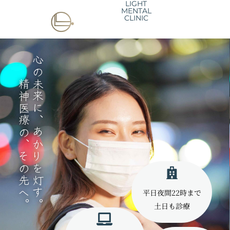
LIGHT
医療法人社団燈心会｜ライトメンタルクリニック
内
MENTAL
CLINIC
容
を
ス
心
の
来
に
、
あ
か
り
を
灯
す
。
神
医
療
の
、
そ
の
先
へ
キ
ッ
未
精
。
プ
平日夜間22時まで
土日も診療