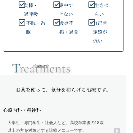
動悸・
集中で
生きづ
過呼吸
きない
らい
不眠・過
食欲不
自己肯
眠
振・過食
定感が
低い
T
reatments
診療内容
保
お薬を使って、気分を和らげる治療です。
険
心療内科・精神科
診
大学生・専門学生・社会人など、高校卒業後の18歳
以上の方を対象とする診療メニューです。