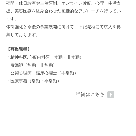
夜間・休日診療や主治医制、オンライン診療、心理・生活支
一部送料の価格改訂のお知らせ
2024.04.12
援、美容医療を組み合わせた包括的なアプローチを行ってい
ます。
LINE公式アカウントによる受付を開始します
2024.03.10
体制強化と今後の事業展開に向けて、下記職種にて求人を募
集しております。
tDCS（経頭蓋直流電気刺激）の価格改定
2024.03.06
【募集職種】
・
精神科医/心療内科医（常勤・非常勤）
令和6年4月以降の診療時間の変更について
2024.02.22
・看護師（常勤・非常勤）
・公認心理師・臨床心理士（非常勤）
・医療事務（常勤・非常勤）
詳細はこちら