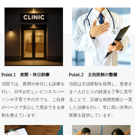
Point.1 夜間・休日診療
Point.2 主治医制の整備
当院では、夜間や休日にも診療を
当院は主治医制を採用し、患者さ
行い、日中お忙しいビジネスパー
ま一人ひとりの経過を丁寧に見守
ソンや子育て中の方でも、ご自身
ることで、正確な病態把握と一貫
のペースで安心して受診できる体
した治療を行い、常に高い水準の
制を整えています。
医療を提供しています。