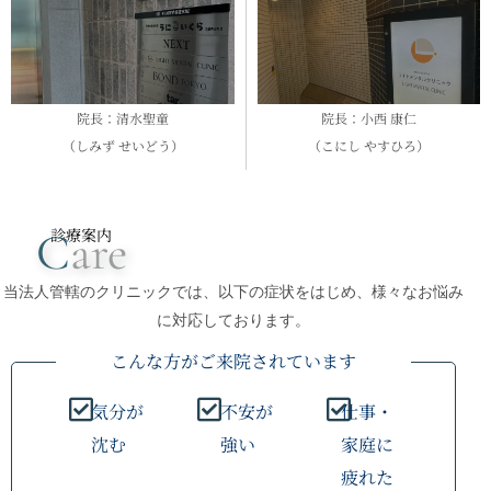
院長：清水聖童
院長：小西 康仁
（しみず せいどう）
（こにし やすひろ）
C
are
診療案内
当法人管轄のクリニックでは、以下の症状をはじめ、様々なお悩み
に対応しております。
こんな方がご来院されています
気分が
不安が
仕事・
沈む
強い
家庭に
疲れた