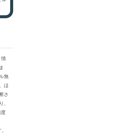
、情
ま
ル無
、ほ
断さ
り、
頻度
す。