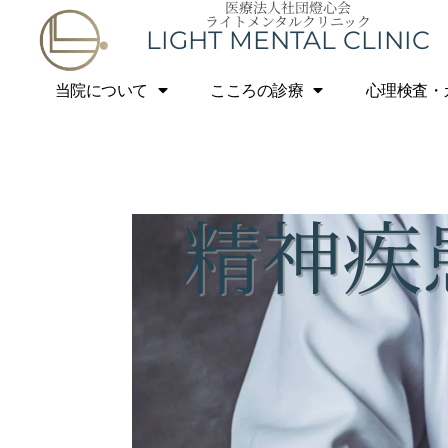
医療法人社団燈心会
内
ライトメンタルクリニック
LIGHT MENTAL CLINIC
容
を
当院について
こころの診療
心理検査・
ス
キ
ッ
プ
精神疾