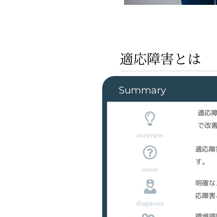
適応障害とは
Summary
適応
で改
overview
適応障
す。
cause
明確な
応障害
diagnosis
環境調