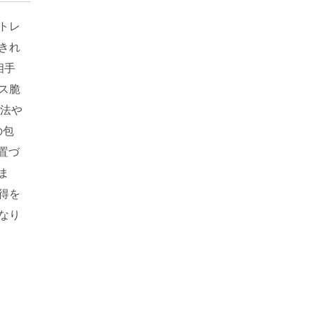
トレ
きれ
相手
ス脆
ン法や
の包
置づ
ま
得を
なり