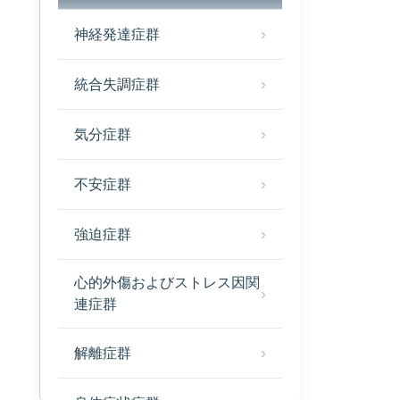
神経発達症群
統合失調症群
気分症群
不安症群
強迫症群
心的外傷およびストレス因関
連症群
解離症群