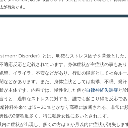
法が有効です。
ustmenr Disorder）とは、明確なストレス因子を背景とした
不適応反応と定義されています。身体症状が主症状の事もあり
絶望、イライラ、不安などがあり、行動の障害として社会ルー
閉などがあります。また、身体症状としては動悸、不眠、発汗
状が主体です。内科では、慢性化した例が
自律神経失調症
と診
言うと、過剰なストレスに対する、誰でも起こり得る反応であ
精神科外来では15～20％とかなり高率に診断される、非常に
男性の2倍程度多く、特に独身女性に多いとされます。
以内に症状が出現し、多くの方は３か月以内に症状が消失しま