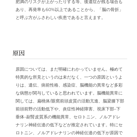
肥満のリスクが上がったりする等、後遺症が残る場合も
あり、再発率も60%以上であることから、「脳の骨折」
と呼ぶ方がふさわしい疾患であると言えます。
原因
原因については、まだ明確にわかっていません。極めて
特異的な所見というのは未だなく、一つの原因というよ
りは、遺伝、病前性格、感染症、脳機能の異常など多彩
な病態が関与していると思われています。脳機能異常に
関しては、扁桃体/眼窩前頭皮質の活動亢進、脳梁膝下部
前頭前野の活動低下や、炎症性神経障害、視床下部–下
垂体–副腎皮質系の機能異常、セロトニン、ノルアドレ
ナリン神経伝達の低下などが推定されています。特にセ
ロトニン、ノルアドレナリンの神経伝達の低下が原因で