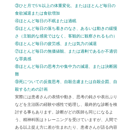
③ひと月で5％以上の体重変化、またはほとんど毎日の
食欲減退または食欲増加
④ほとんど毎日の不眠または過眠
⑤ほとんど毎日の落ち着きのなさ、あるいは動きの緩慢
さ（主観的な感覚ではなく、客観的に観察されるもの）
⑥ほとんど毎日の疲労感、または気力の減退
⑦ほとんど毎日の無価値観、または過剰であるか不適切
な罪責感
⑧ほとんど毎日の思考力や集中力の減退、または決断困
難
⑨死についての反復思考、自殺念慮または自殺企図、自
殺するための計画
実際には患者さんの表情や動き、思考の鈍さや表出ぶり
などを主治医の経験や感性で処理し、最終的な診断を検
討する事もあります。診断がどの医師も同じになるよ
う、精神科医はトレーニングを受けていますが、人間で
ある以上捉え方に差が生まれたり、患者さんが語る内容