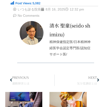
Post Views:
5,082
いつも診る院長
8月 16, 2025
12:32 pm
No Comments
清水 聖童(seido sh
imizu)
精神保健指定医/日本精神神
経医学会認定専門医/認知症
サポート医/
ホーム
＞
精神疾患概説
＞
気分症群
PREVIOUS
NEXT
Prev
Next
運動障害とは
気分変調症とは