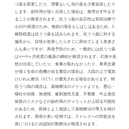
つ薬を変更したり、増量ないし別の薬を少量追加したり
します。副作用が強く出現した場合は、無理せず中止す
ることが推奨されます。抗うつ薬の反応性は初回治療で
も60%程度のため、無効の場合もしばしばあるため、5
種類程度は抗うつ薬を試みられます。抗うつ薬に対する
偏見から、症状が改善したらすぐに辞めてしまう患者さ
んも多いですが、再発予防のため、一般的には抗うつ薬
は4〜9ヶ月程度の服薬の継続が推奨されます。幻覚や妄
想が出現していたり、食事が取れなかったり、希死念慮
が強く生命の危機が迫る重症の場合は、入院の上で電気
けいれん療法（ECT）が優先される場合があります。軽
症うつ病の場合は、薬物療法のメリットよりも、悪心・
嘔吐や頭痛、無感情、被刺激性亢進、不整脈、中止後症
候群のリスクなどの副作用のデメリットが上回る可能性
があるため、医師とよく相談して薬物療法の導入を検討
されます。再発が多い症例では、ストレスへの対処法を
身につけるため認知行動療法が推奨されます。