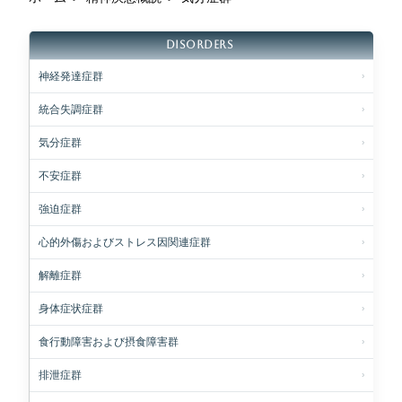
DISORDERS
神経発達症群
統合失調症群
気分症群
不安症群
強迫症群
心的外傷およびストレス因関連症群
解離症群
身体症状症群
食行動障害および摂食障害群
排泄症群