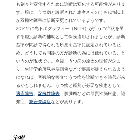
も刻々と変化するために診断は変化する可能性がありま
す。現に、うつ病と診断された患者さんのうち10%以上
が双極性障害に診断変更されているようです。
2014年に光トポグラフィー（NIRS）が抑うつ症状を呈
する鑑別診断の補助として保険適用されましたが、診断
基準が問診で得られる所見を基準に設定されているた
め、どうしても問診の方が診断の為には優れている、と
いうのが現状です。今後、うつ病の原因の理解が深ま
り、生理学的所見や脳画像などで疾患が捉えられるよう
になれば、客観的な検査でうつ病を診断できる時代が来
るかもしれません。うつ病と鑑別が必要な疾患として、
適応障害
、
双極性障害
、脳腫瘍などの器質性脳疾患、認
知症、
統合失調症
などがあります。
治療