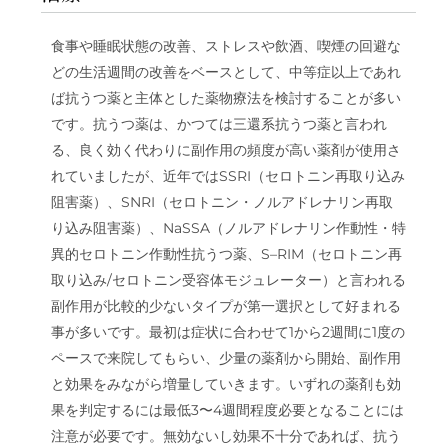
食事や睡眠状態の改善、ストレスや飲酒、喫煙の回避な
どの生活週間の改善をベースとして、中等症以上であれ
ば抗うつ薬と主体とした薬物療法を検討することが多い
です。抗うつ薬は、かつては三還系抗うつ薬と言われ
る、良く効く代わりに副作用の頻度が高い薬剤が使用さ
れていましたが、近年ではSSRI（セロトニン再取り込み
阻害薬）、SNRI（セロトニン・ノルアドレナリン再取
り込み阻害薬）、NaSSA（ノルアドレナリン作動性・特
異的セロトニン作動性抗うつ薬、S–RIM（セロトニン再
取り込み/セロトニン受容体モジュレーター）と言われる
副作用が比較的少ないタイプが第一選択として好まれる
事が多いです。最初は症状に合わせて1から2週間に1度の
ペースで来院してもらい、少量の薬剤から開始、副作用
と効果をみながら増量していきます。いずれの薬剤も効
果を判定するには最低3〜4週間程度必要となることには
注意が必要です。無効ないし効果不十分であれば、抗う