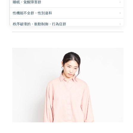
睡眠・覚醒障害群
性機能不全群・性別違和
秩序破壊的・衝動制御・行為症群
物質関連および嗜癖性障害群
うつ病とは
パーソナリティ症群