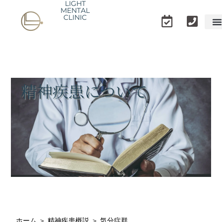
LIGHT
内
MENTAL
CLINIC
容
を
ス
キ
ッ
プ
精神疾患について
ホーム
＞
精神疾患概説
＞
気分症群