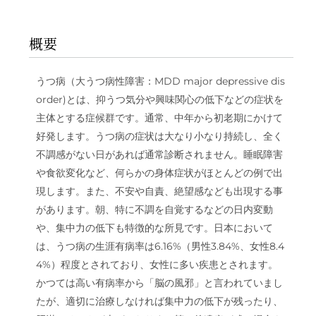
概要
うつ病（大うつ病性障害：MDD major depressive dis
order)とは、抑うつ気分や興味関心の低下などの症状を
主体とする症候群です。通常、中年から初老期にかけて
好発します。うつ病の症状は大なり小なり持続し、全く
不調感がない日があれば通常診断されません。睡眠障害
や食欲変化など、何らかの身体症状がほとんどの例で出
現します。また、不安や自責、絶望感なども出現する事
があります。朝、特に不調を自覚するなどの日内変動
や、集中力の低下も特徴的な所見です。日本において
は、うつ病の生涯有病率は6.16%（男性3.84%、女性8.4
4%）程度とされており、女性に多い疾患とされます。
かつては高い有病率から「脳の風邪」と言われていまし
たが、適切に治療しなければ集中力の低下が残ったり、