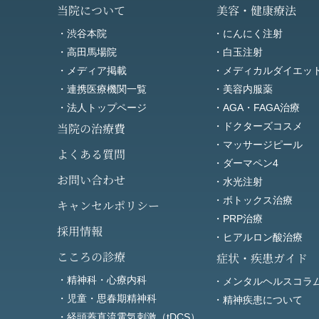
当院について
美容・健康療法
・渋谷本院
・にんにく注射
・高田馬場院
・白玉注射
・メディア掲載
・メディカルダイエッ
・連携医療機関一覧
・美容内服薬
・法人トップページ
・AGA・FAGA治療
当院の治療費
・ドクターズコスメ
・マッサージピール
よくある質問
・ダーマペン4
お問い合わせ
・水光注射
・ボトックス治療
キャンセルポリシー
・PRP治療
採用情報
・ヒアルロン酸治療
こころの診療
症状・疾患ガイド
・精神科・心療内科
・メンタルヘルスコラ
・児童・思春期精神科
・精神疾患について
・経頭蓋直流電気刺激（tDCS）