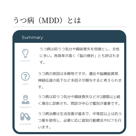
うつ病（MDD）とは
Summary
うつ病は抑うつ気分や興味喪失を特徴とし、女性
に多い。再発率が高く「脳の骨折」とも呼ばれま
overview
す。
うつ病の原因は未解明ですが、遺伝や脳機能異常、
神経伝達の低下など多因子が関与すると考えられま
cause
す。
うつ病は抑うつ気分や興味喪失などが2週間以上続
く場合に診断され、問診が中心で鑑別が重要です。
diagnosis
うつ病治療は生活改善が基本で、中等症以上は抗う
つ薬を使用し、必要に応じ認知行動療法やECTも行
treatment
います。